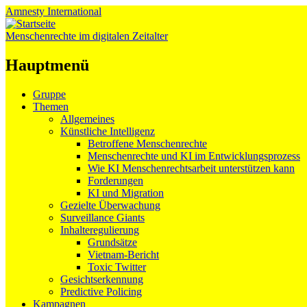
Amnesty
International
Menschenrechte im digitalen Zeitalter
Hauptmenü
Zum
Gruppe
Inhalt
Themen
springen
Allgemeines
Künstliche Intelligenz
Betroffene Menschenrechte
Menschenrechte und KI im Entwicklungsprozess
Wie KI Menschenrechtsarbeit unterstützen kann
Forderungen
KI und Migration
Gezielte Überwachung
Surveillance Giants
Inhalteregulierung
Grundsätze
Vietnam-Bericht
Toxic Twitter
Gesichtserkennung
Predictive Policing
Kampagnen